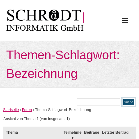
Skip
to
content
Themen-Schlagwort:
Bezeichnung
Startseite
›
Foren
›
Thema-Schlagwort: Bezeichnung
Ansicht von Thema 1 (von insgesamt 1)
Thema
Teilnehme
Beiträge
Letzter Beitrag
r