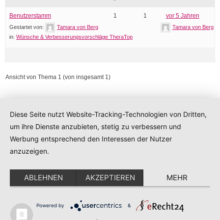
Benutzerstamm
1
1
vor 5 Jahren
Gestartet von:
Tamara von Berg
Tamara von Berg
in:
Wünsche & Verbesserungsvorschläge TheraTop
Ansicht von Thema 1 (von insgesamt 1)
Diese Seite nutzt Website-Tracking-Technologien von Dritten,
um ihre Dienste anzubieten, stetig zu verbessern und
Developed by
Think Up Themes Ltd
. Powered by
WordPress
.
Werbung entsprechend den Interessen der Nutzer
anzuzeigen.
ABLEHNEN
AKZEPTIEREN
MEHR
Diese Website benutzt Cookies. Wenn Sie die Website weiter
Powered by
&
nutzen, stimmen Sie der Verwendung von Cookies zu.