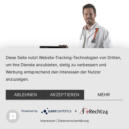
Diese Seite nutzt Website-Tracking-Technologien von Dritten,
um ihre Dienste anzubieten, stetig zu verbessern und
Werbung entsprechend den Interessen der Nutzer
anzuzeigen.
ABLEHNEN
AKZEPTIEREN
MEHR
Diese Website benutzt Cookies. Wenn Sie die Website weiter
Powered by
&
nutzen, stimmen Sie der Verwendung von Cookies zu.
Akzeptieren
Erfahren Sie mehr!
Impressum
|
Datenschutzerklärung