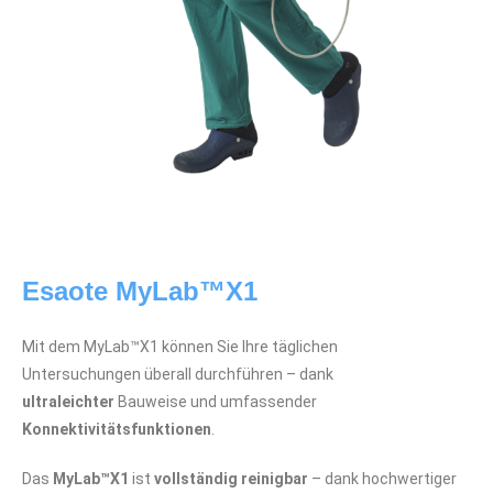
Esaote MyLab™X1
Mit dem MyLab™X1 können Sie Ihre täglichen
Untersuchungen überall durchführen – d
ank
ultraleichter
Bauweise und umfassender
Konnektivitätsfunktionen
.
Das
MyLab™X1
ist
vollständig reinigbar
– dank
hochwertiger