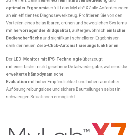
zu treffen. Dank seiner
extrem intuitiven Bedienung
und
optimaler Ergonomie
erfüllt das MyLab™X7 alle Anforderungen
an ein effizientes Diagnosewerkzeug. Profitieren Sie von den
Vorteilen eines belastbaren, grünen und beweglichen Systems
mit
hervorragender Bildqualität
, außergewöhnlich
einfacher
Bedienoberfläche
und signifikant schnelleren Ergebnissen
dank der neuen
Zero-Click-Automatisierungsfunktionen
.
Der
LED-Monitor mit IPS-Technologie
überzeugt
mit einer bisher nicht gesehene Detailwiedergabe, während die
erweiterte hämodynamische
Evaluation
mit hoher Empfindlichkeit und hoher räumlicher
Auflösung reibungslose und sichere Beurteilungen selbst in
schwierigen Situationen ermöglicht.