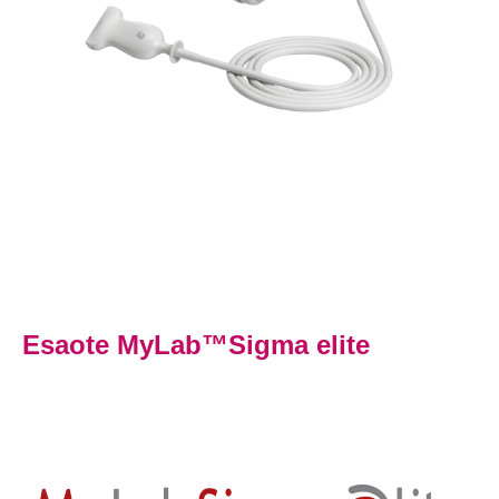
Esaote MyLab™Sigma elite