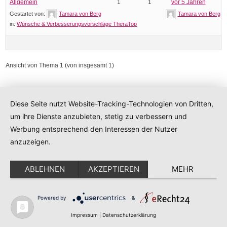
Allgemein
1
1
vor 5 Jahren
Gestartet von:
Tamara von Berg
Tamara von Berg
in:
Wünsche & Verbesserungsvorschläge TheraTop
Ansicht von Thema 1 (von insgesamt 1)
Diese Seite nutzt Website-Tracking-Technologien von Dritten,
um ihre Dienste anzubieten, stetig zu verbessern und
Developed by
Think Up Themes Ltd
. Powered by
WordPress
.
Werbung entsprechend den Interessen der Nutzer
anzuzeigen.
ABLEHNEN
AKZEPTIEREN
MEHR
Diese Website benutzt Cookies. Wenn Sie die Website weiter
Powered by
&
nutzen, stimmen Sie der Verwendung von Cookies zu.
Akzeptieren
Erfahren Sie mehr!
Impressum
|
Datenschutzerklärung