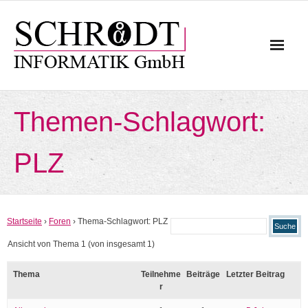
Skip
to
content
Themen-Schlagwort:
PLZ
Startseite
›
Foren
›
Thema-Schlagwort: PLZ
Ansicht von Thema 1 (von insgesamt 1)
Thema
Teilnehme
Beiträge
Letzter Beitrag
r