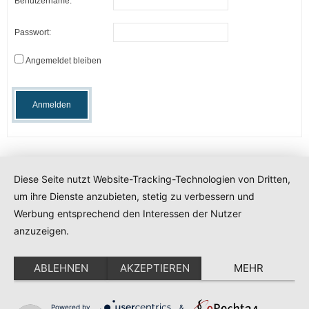
Benutzername:
Passwort:
Angemeldet bleiben
Anmelden
Diese Seite nutzt Website-Tracking-Technologien von Dritten,
um ihre Dienste anzubieten, stetig zu verbessern und
Developed by
Think Up Themes Ltd
. Powered by
WordPress
.
Werbung entsprechend den Interessen der Nutzer
anzuzeigen.
ABLEHNEN
AKZEPTIEREN
MEHR
Diese Website benutzt Cookies. Wenn Sie die Website weiter
Powered by
&