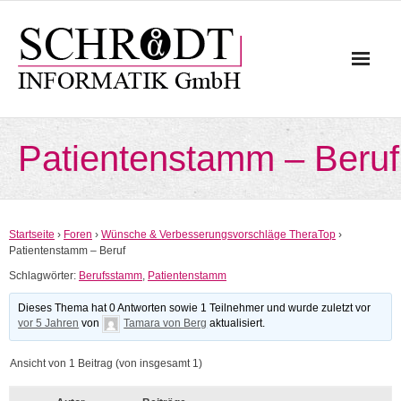
Skip
to
content
Patientenstamm – Beruf
Startseite
›
Foren
›
Wünsche & Verbesserungsvorschläge TheraTop
›
Patientenstamm – Beruf
Schlagwörter:
Berufsstamm
,
Patientenstamm
Dieses Thema hat 0 Antworten sowie 1 Teilnehmer und wurde zuletzt vor
vor 5 Jahren
von
Tamara von Berg
aktualisiert.
Ansicht von 1 Beitrag (von insgesamt 1)