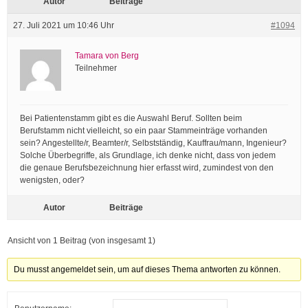
Autor
Beiträge
27. Juli 2021 um 10:46 Uhr
#1094
Tamara von Berg
Teilnehmer
Bei Patientenstamm gibt es die Auswahl Beruf. Sollten beim
Berufstamm nicht vielleicht, so ein paar Stammeinträge vorhanden
sein? Angestellte/r, Beamter/r, Selbstständig, Kauffrau/mann, Ingenieur?
Solche Überbegriffe, als Grundlage, ich denke nicht, dass von jedem
die genaue Berufsbezeichnung hier erfasst wird, zumindest von den
wenigsten, oder?
Autor
Beiträge
Ansicht von 1 Beitrag (von insgesamt 1)
Du musst angemeldet sein, um auf dieses Thema antworten zu können.